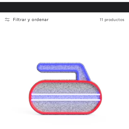
c
Filtrar y ordenar
11 productos
c
i
ó
n
: