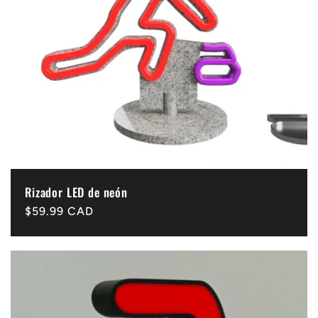
Rizador LED de neón
Precio
$59.99 CAD
habitual