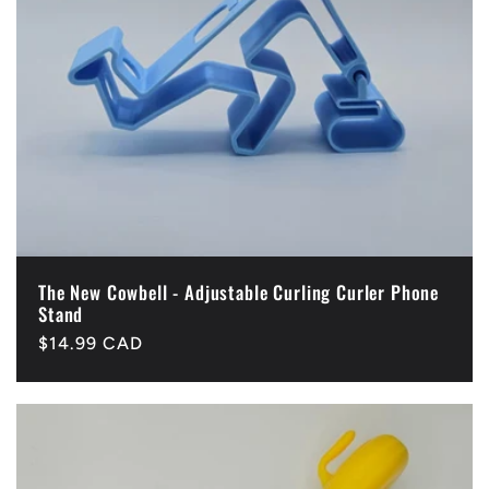
The New Cowbell - Adjustable Curling Curler Phone
Stand
Precio
$14.99 CAD
habitual