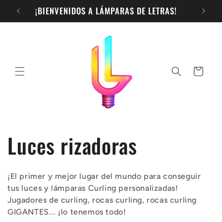
Ir
¡BIENVENIDOS A LÁMPARAS DE LETRAS!
¡MI
directamente
al contenido
Carrito
C
Luces rizadoras
o
¡El primer y mejor lugar del mundo para conseguir
l
tus luces y lámparas Curling personalizadas!
Jugadores de curling, rocas curling, rocas curling
e
GIGANTES... ¡lo tenemos todo!